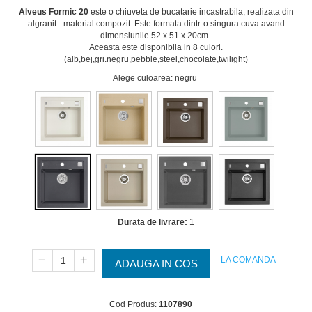
Alveus Formic 20
este o chiuveta de bucatarie incastrabila, realizata din
algranit - material compozit. Este formata dintr-o singura cuva avand
dimensiunile 52 x 51 x 20cm.
Aceasta este disponibila in 8 culori.
(alb,bej,gri.negru,pebble,steel,chocolate,twilight)
Alege culoarea
: negru
Durata de livrare:
1
LA COMANDA
ADAUGA IN COS
Cod Produs:
1107890