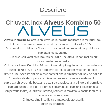
Descriere
Chiuveta inox
Alveus Kombino 50
Alveus Kombino 50
este o chiuveta de bucatarie realizata din material inox.
Este formata dintr-o cuva avand dimensiunea de 54 x 44 x 19.5 cm.
Acest model de chiuveta Alveus este conceput pentru montajul pe blat sau
sub blatul de bucatarie.
Culoarea chiuvetei este inox (finisaj satin), ce ofera un contrast placut
bucatariei dumneavoastra.
Chiuveta
Alveus Kombino 50
are o forma dreptunghiulara, cu dimensiunea
cuvei de 50 x 40 x 19.5 cm, potrivita pentru spalarea vaselor de orice
dimensiune. Aceasta chiuveta este confectionata din material inox de pana la
1mm de calitate superioara. Datorita procesarii atente a materialului,
suprafata chiuvetei de bucatarie este neteda, placuta la atingere si permite o
curatare usoara. In plus, ii ofera si alte avantaje, cum ar fi: rezistenta la
temperaturi inalte, la utilizare intensa, rezistenta maxima la socuri termice si
mecanice si nu se zgarie.
Chiuveta vine insotita cu urmatoarele accesorii:
sifon cu preaplin;