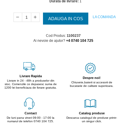
Durata de livrare:
1
LA COMANDA
ADAUGA IN COS
Cod Produs:
1100237
Ai nevoie de ajutor?
+4 0740 104 725
Livrare Rapida
Despre noi!
Livrare in 24 - 48h a produselor din
Chiuvete,baterii si accesorii de
stoc. Comenzile ce depasesc suma de
bucatarie de calitate superioara.
1200 lei beneficiaza de livrare gratuita.
Contact
Catalog produse
De luni pana vineri 09:00 - 17:00 la
Descarca catalogul de produse printr-
numarul de telefon 0740 104 725.
un singur click.