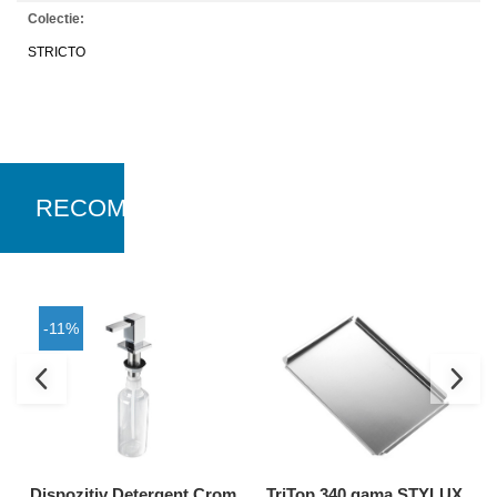
Colectie:
STRICTO
RECOMANDARI
-11%
Dispozitiv Detergent Crom
TriTop 340 gama STYLUX