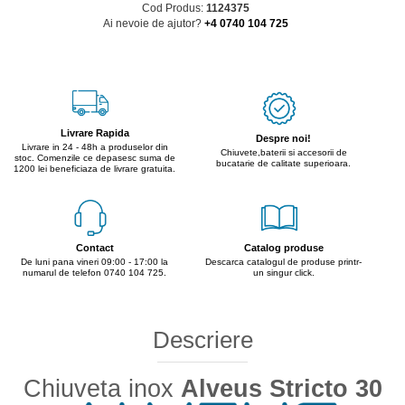
Cod Produs:
1124375
Ai nevoie de ajutor?
+4 0740 104 725
Livrare Rapida
Despre noi!
Livrare in 24 - 48h a produselor din
Chiuvete,baterii si accesorii de
stoc. Comenzile ce depasesc suma de
bucatarie de calitate superioara.
1200 lei beneficiaza de livrare gratuita.
Contact
Catalog produse
De luni pana vineri 09:00 - 17:00 la
Descarca catalogul de produse printr-
numarul de telefon 0740 104 725.
un singur click.
Descriere
Chiuveta inox
Alveus Stricto 30