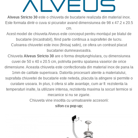
Alveus Stricto 30
este o chiuveta de bucatarie realizata din material inox.
Este formata dintr-o cuva si picurator avand dimensiunea de 98 x 47.2 x 20.5
cm.
Acest model de chiuveta Alveus este conceput pentru montajul pe blatul de
bucatarie (incastrabil), fiind parte continua a suprafetei de lucru.
Culoarea chiuvetei este inox (finisaj satin), ce ofera un contrast placut
bucatariei dumneavoastra.
Chiuveta
Alveus Stricto 30
are o forma dreptunghiulara, cu dimensiunea
cuvei de 50 x 40 x 20.5 cm, potrivita pentru spalarea vaselor de orice
dimensiune. Aceasta chiuveta este confectionata din material inox de pana la
1mm de calitate superioara. Datorita procesarii atente a materialului,
suprafata chiuvetei de bucatarie este neteda, placuta la atingere si permite o
curatare usoara. In plus, ii ofera si alte avantaje, cum ar fi: rezistenta la
temperaturi inalte, la utilizare intensa, rezistenta maxima la socuri termice si
mecanice si nu se zgarie.
Chiuveta vine insotita cu urmatoarele accesorii:
sifon cu pop up;