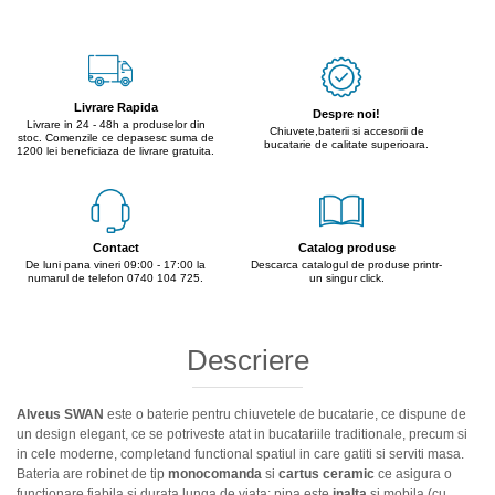
Livrare Rapida
Despre noi!
Livrare in 24 - 48h a produselor din
Chiuvete,baterii si accesorii de
stoc. Comenzile ce depasesc suma de
bucatarie de calitate superioara.
1200 lei beneficiaza de livrare gratuita.
Contact
Catalog produse
De luni pana vineri 09:00 - 17:00 la
Descarca catalogul de produse printr-
numarul de telefon 0740 104 725.
un singur click.
Descriere
Alveus SWAN
este o baterie pentru chiuvetele de bucatarie, ce dispune de
un design elegant, ce se potriveste atat in bucatariile traditionale, precum si
in cele moderne, completand functional spatiul in care gatiti si serviti masa.
Bateria are robinet de tip
monocomanda
si
cartus ceramic
ce asigura o
functionare fiabila si durata lunga de viata; pipa este
inalta
si mobila (cu