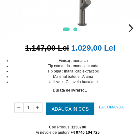
1.147,00 Lei
1.029,00 Lei
Finisaj : monarch
Tip comanda : monocomanda
Tip pipa : inalta ,cap extractibil
Material baterie : Alama
Utilizare : Chiuveta bucatarie
Durata de livrare:
1
LA COMANDA
ADAUGA IN COS
Cod Produs:
1150780
Ai nevoie de ajutor?
+4 0740 104 725