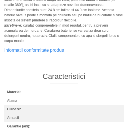
rotatie 360º), astfel incat sa se adapteze nevoilor dumneavoastra.
Dimensiunile acesteia sunt: 24.8 cm latime si 44.9 cm inaltime. Aceasta
baterie Alveus poate fi montata pe chiuveta sau pe blatul de bucatarie si vine
insotita de sistem prindere si racorduri flexibile.
Intretinere:
curatati componentele in mod regulat, pentru a preveni
acumularea de murdarie. Curatarea bateriei se va realiza doar cu un
detergent neutru, neabraziv. Clatiti componentele cu apa si stergeti-le cu o
carpa moale.
Informatii conformitate produs
Caracteristici
Material:
Alama
Culoare:
Antracit
Garantie (ani):