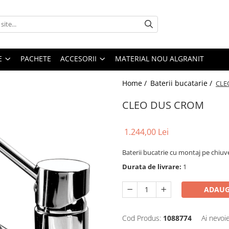
E
PACHETE
ACCESORII
MATERIAL NOU ALGRANIT
Home /
Baterii bucatarie /
CLE
CLEO DUS CROM
1.244,00 Lei
Baterii bucatrie cu montaj pe chiuve
Durata de livrare:
1
ADAUG
Cod Produs:
1088774
Ai nevoi