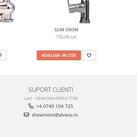
SLIM CROM
735,00 Lei
ADAUGA IN COS
AD
SUPORT CLIENTI
Luni – Vineri intre 9:00 si 17:00
+4 0740 104 725
showroom@alveus.ro