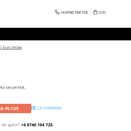
+4 0740 104 725
0,00
O DUS CROM
ta sau pe blat.
LA COMANDA
A IN COS
e de ajutor?
+4 0740 104 725