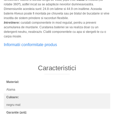
rotatie 360º), astfel incat sa se adapteze nevoilor dumneavoastra.
Dimensiunile acesteia sunt: 24.8 cm latime si 44.9 cm inaltime. Aceasta
baterie Alveus poate fi montata pe chiuveta sau pe blatul de bucatarie si vine
insotita de sistem prindere si racorduri flexibile.
Intretinere:
curatati componentele in mod regulat, pentru a preveni
acumularea de murdarie. Curatarea bateriei se va realiza doar cu un
detergent neutru, neabraziv. Clatiti componentele cu apa si stergeti-le cu o
carpa moale.
Informatii conformitate produs
Caracteristici
Material:
Alama
Culoare:
negru mat
Garantie (ani):