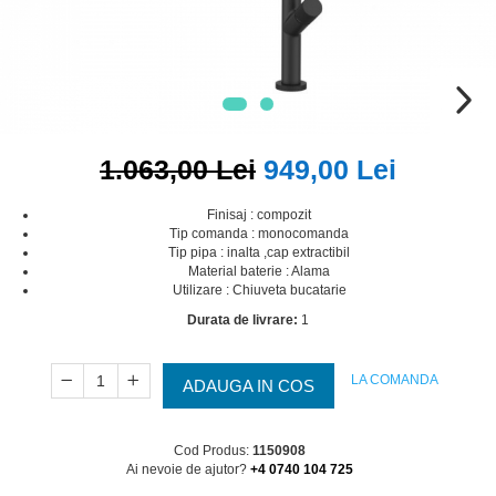
1.063,00 Lei
949,00 Lei
Finisaj : compozit
Tip comanda : monocomanda
Tip pipa : inalta ,cap extractibil
Material baterie : Alama
Utilizare : Chiuveta bucatarie
Durata de livrare:
1
LA COMANDA
ADAUGA IN COS
Cod Produs:
1150908
Ai nevoie de ajutor?
+4 0740 104 725