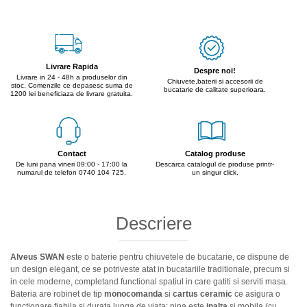
Livrare Rapida
Despre noi!
Livrare in 24 - 48h a produselor din
Chiuvete,baterii si accesorii de
stoc. Comenzile ce depasesc suma de
bucatarie de calitate superioara.
1200 lei beneficiaza de livrare gratuita.
Contact
Catalog produse
De luni pana vineri 09:00 - 17:00 la
Descarca catalogul de produse printr-
numarul de telefon 0740 104 725.
un singur click.
Descriere
Alveus SWAN
este o baterie pentru chiuvetele de bucatarie, ce dispune de
un design elegant, ce se potriveste atat in bucatariile traditionale, precum si
in cele moderne, completand functional spatiul in care gatiti si serviti masa.
Bateria are robinet de tip
monocomanda
si
cartus ceramic
ce asigura o
functionare fiabila si durata lunga de viata; pipa este
inalta
si mobila (cu