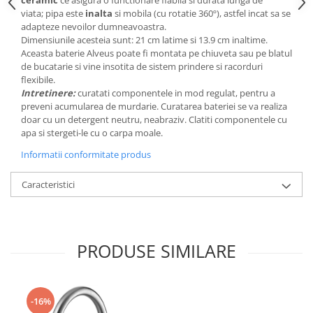
ceramic
ce asigura o functionare fiabila si durata lunga de
viata; pipa este
inalta
si mobila (cu rotatie 360º), astfel incat sa se
adapteze nevoilor dumneavoastra.
Dimensiunile acesteia sunt: 21 cm latime si 13.9 cm inaltime.
Aceasta baterie Alveus poate fi montata pe chiuveta sau pe blatul
de bucatarie si vine insotita de sistem prindere si racorduri
flexibile.
Intretinere:
curatati componentele in mod regulat, pentru a
preveni acumularea de murdarie. Curatarea bateriei se va realiza
doar cu un detergent neutru, neabraziv. Clatiti componentele cu
apa si stergeti-le cu o carpa moale.
Informatii conformitate produs
Caracteristici
PRODUSE SIMILARE
-16%