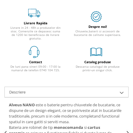
Livrare Rapida
Despre noi!
Livrare in 24 - 48h a produselor din
stoc. Comenzile ce depasesc suma
Chiuvete,baterii si accesorii de
de 1200 lei beneficiaza de livrare
bucatarie de calitate superioara.
gratuita.
Contact
Catalog produse
De luni pana vineri 09:00 - 17:00 la
Descarca catalogul de produse
numarul de telefon 0740 104 725.
printr-un singur click.
Descriere
Alveus NANO
este o baterie pentru chiuvetele de bucatarie, ce
dispune de un design elegant, ce se potriveste atat in bucatariile
traditionale, precum si in cele moderne, completand functional
spatiul in care gatiti si serviti masa.
Bateria are robinet de tip
monocomanda
si
cartus