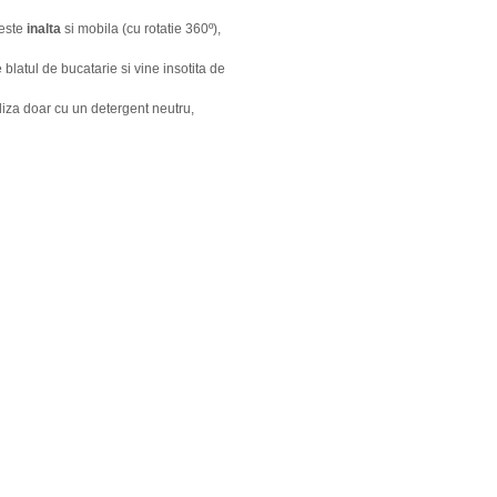
 este
inalta
si mobila (cu rotatie 360º),
blatul de bucatarie si vine insotita de
iza doar cu un detergent neutru,