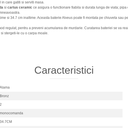
n care gatiti si serviti masa.
da
si
cartus ceramic
ce asigura o functionare fiabila si durata lunga de viata; pipa
umneavoastra.
ime si 34.7 cm inaltime. Aceasta baterie Alveus poate fi montata pe chiuveta sau pe 
od regulat, pentru a preveni acumularea de murdarie. Curatarea bateriei se va real
si stergeti-le cu o carpa moale.
Caracteristici
Alama
Bronz
2
monocomanda
34.7CM