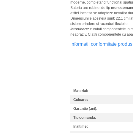
moderne, completand functional spatiul i
Bateria are robinet de tip
monocoman
astfel incat sa se adapteze nevoilor d
Dimensiunile acesteia sunt: 22.1 cm lat
sistem prindere si racorduri flexibile.
Intretinere:
curatati componentele in m
neabraziv. Clatiti componentele cu apa 
Informatii conformitate produs
Material:
Culoare:
Garantie (ani):
Tip comanda:
Inaltime: