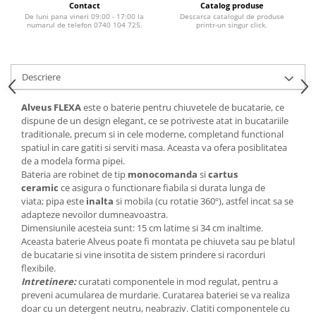
Contact
Catalog produse
De luni pana vineri 09:00 - 17:00 la
Descarca catalogul de produse
numarul de telefon 0740 104 725.
printr-un singur click.
Descriere
Alveus FLEXA
este o baterie pentru chiuvetele de bucatarie, ce
dispune de un design elegant, ce se potriveste atat in bucatariile
traditionale, precum si in cele moderne, completand functional
spatiul in care gatiti si serviti masa. Aceasta va ofera posiblitatea
de a modela forma pipei.
Bateria are robinet de tip
monocomanda
si
cartus
ceramic
ce asigura o functionare fiabila si durata lunga de
viata; pipa este
inalta
si mobila (cu rotatie 360º), astfel incat sa se
adapteze nevoilor dumneavoastra.
Dimensiunile acesteia sunt: 15 cm latime si 34 cm inaltime.
Aceasta baterie Alveus poate fi montata pe chiuveta sau pe blatul
de bucatarie si vine insotita de sistem prindere si racorduri
flexibile.
Intretinere:
curatati componentele in mod regulat, pentru a
preveni acumularea de murdarie. Curatarea bateriei se va realiza
doar cu un detergent neutru, neabraziv. Clatiti componentele cu