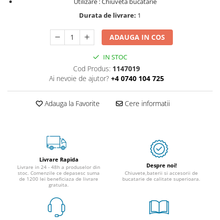
Utilizare : Chiuveta bucatarie
Durata de livrare:
1
ADAUGA IN COS
IN STOC
Cod Produs:
1147019
Ai nevoie de ajutor?
+4 0740 104 725
Adauga la Favorite
Cere informatii
Livrare Rapida
Despre noi!
Livrare in 24 - 48h a produselor din
stoc. Comenzile ce depasesc suma
Chiuvete,baterii si accesorii de
de 1200 lei beneficiaza de livrare
bucatarie de calitate superioara.
gratuita.