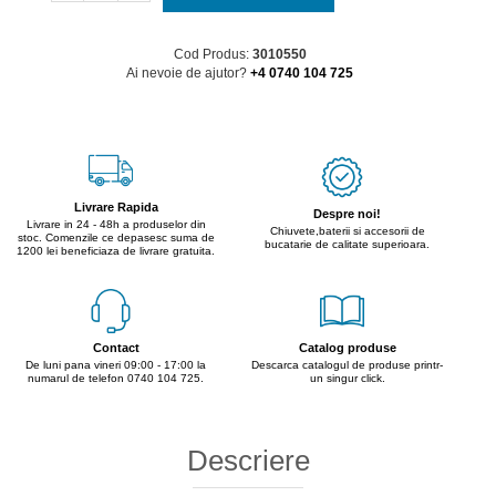
Cod Produs:
3010550
Ai nevoie de ajutor?
+4 0740 104 725
Livrare Rapida
Despre noi!
Livrare in 24 - 48h a produselor din
Chiuvete,baterii si accesorii de
stoc. Comenzile ce depasesc suma de
bucatarie de calitate superioara.
1200 lei beneficiaza de livrare gratuita.
Contact
Catalog produse
De luni pana vineri 09:00 - 17:00 la
Descarca catalogul de produse printr-
numarul de telefon 0740 104 725.
un singur click.
Descriere