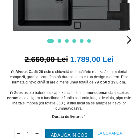
2.660,00 Lei
1.789,00 Lei
🪨
Alveus Cadit 20
este o chiuvetă de bucătărie realizată din material
compozit, granital, care îmbină durabilitatea cu un design modern. Este
formată dintr-o cuvă și are dimensiunea totală de
79 x 50 x 19.8 cm
.
🪨
Zeos
este o baterie cu cap extractibil de tip
monocomanda
si
cartus
ceramic
ce asigura o functionare fiabila si durata lunga de viata; pipa este
inalta
si mobila (cu rotatie 360º), astfel incat sa se adapteze nevoilor
dumneavoastra.
Durata de livrare:
1
LA COMANDA
ADAUGA IN COS