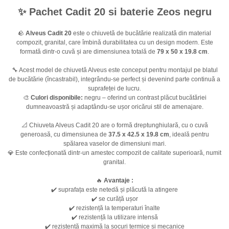
✨ Pachet Cadit 20 si baterie Zeos negru
🪨
Alveus Cadit 20
este o chiuvetă de bucătărie realizată din material
compozit, granital, care îmbină durabilitatea cu un design modern. Este
formată dintr-o cuvă și are dimensiunea totală de
79 x 50 x 19.8 cm
.
🔧 Acest model de chiuvetă Alveus este conceput pentru montajul pe blatul
de bucătărie (încastrabil), integrându-se perfect și devenind parte continuă a
suprafeței de lucru.
🎨
Culori disponibile:
negru – oferind un contrast plăcut bucătăriei
dumneavoastră și adaptându-se ușor oricărui stil de amenajare.
📐 Chiuveta Alveus Cadit 20 are o formă dreptunghiulară, cu o cuvă
generoasă, cu dimensiunea de
37.5 x 42.5 x 19.8 cm
, ideală pentru
spălarea vaselor de dimensiuni mari.
💎 Este confecționată dintr-un amestec compozit de calitate superioară, numit
granital.
🔥
Avantaje :
✔️ suprafața este netedă și plăcută la atingere
✔️ se curăță ușor
✔️ rezistență la temperaturi înalte
✔️ rezistență la utilizare intensă
✔️ rezistență maximă la șocuri termice și mecanice