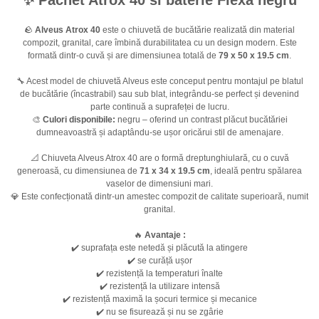
✨ Pachet Atrox 40 si baterie Flexa negru
🪨
Alveus Atrox 40
este o chiuvetă de bucătărie realizată din material
compozit, granital, care îmbină durabilitatea cu un design modern. Este
formată dintr-o cuvă și are dimensiunea totală de
79 x 50 x 19.5 cm
.
🔧 Acest model de chiuvetă Alveus este conceput pentru montajul pe blatul
de bucătărie (încastrabil) sau sub blat, integrându-se perfect și devenind
parte continuă a suprafeței de lucru.
🎨
Culori disponibile:
negru – oferind un contrast plăcut bucătăriei
dumneavoastră și adaptându-se ușor oricărui stil de amenajare.
📐 Chiuveta Alveus Atrox 40 are o formă dreptunghiulară, cu o cuvă
generoasă, cu dimensiunea de
71 x 34 x 19.5 cm
, ideală pentru spălarea
vaselor de dimensiuni mari.
💎 Este confecționată dintr-un amestec compozit de calitate superioară, numit
granital.
🔥
Avantaje :
✔️ suprafața este netedă și plăcută la atingere
✔️ se curăță ușor
✔️ rezistență la temperaturi înalte
✔️ rezistență la utilizare intensă
✔️ rezistență maximă la șocuri termice și mecanice
✔️ nu se fisurează și nu se zgârie