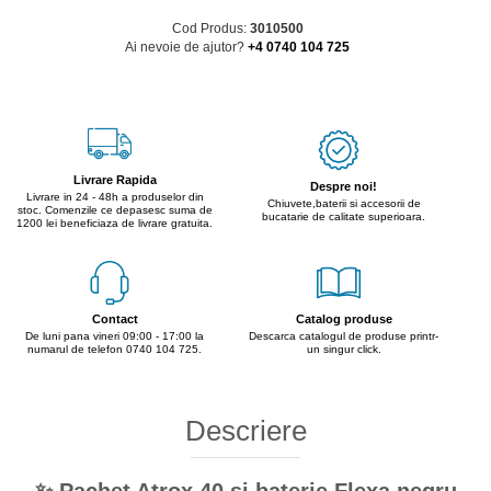
Cod Produs:
3010500
Ai nevoie de ajutor?
+4 0740 104 725
Livrare Rapida
Despre noi!
Livrare in 24 - 48h a produselor din
Chiuvete,baterii si accesorii de
stoc. Comenzile ce depasesc suma de
bucatarie de calitate superioara.
1200 lei beneficiaza de livrare gratuita.
Contact
Catalog produse
De luni pana vineri 09:00 - 17:00 la
Descarca catalogul de produse printr-
numarul de telefon 0740 104 725.
un singur click.
Descriere