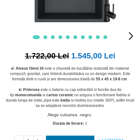
1.722,00 Lei
1.545,00 Lei
🪨
Alveus Omni 30
este o chiuvetă de bucătărie realizată din material
compozit, granital, care îmbină durabilitatea cu un design modern. Este
formată dintr-o cuvă și are dimensiunea totală de
55 x 45 x 19.8 cm
.
🪨
Primrose
este o baterie cu cap extractibil si functie dus de
tip
monocomanda
si
cartus ceramic
ce asigura o functionare fiabila si
durata lunga de viata; pipa este
inalta
si mobila (cu rotatie 360º), astfel incat
sa se adapteze nevoilor dumneavoastra.
Alege culoarea
:
negru
Durata de livrare:
1