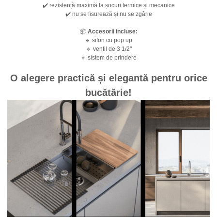
✔️ rezistență maximă la șocuri termice și mecanice
✔️ nu se fisurează și nu se zgârie
📦
Accesorii incluse:
🔹 sifon cu pop up
🔹 ventil de 3 1/2"
🔹 sistem de prindere
O alegere practică și elegantă pentru orice
bucătărie!