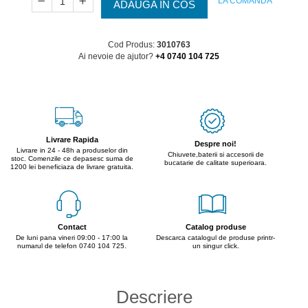
LA COMANDA
ADAUGA IN COS
Cod Produs:
3010763
Ai nevoie de ajutor?
+4 0740 104 725
Livrare Rapida
Despre noi!
Livrare in 24 - 48h a produselor din
Chiuvete,baterii si accesorii de
stoc. Comenzile ce depasesc suma de
bucatarie de calitate superioara.
1200 lei beneficiaza de livrare gratuita.
Contact
Catalog produse
De luni pana vineri 09:00 - 17:00 la
Descarca catalogul de produse printr-
numarul de telefon 0740 104 725.
un singur click.
Descriere