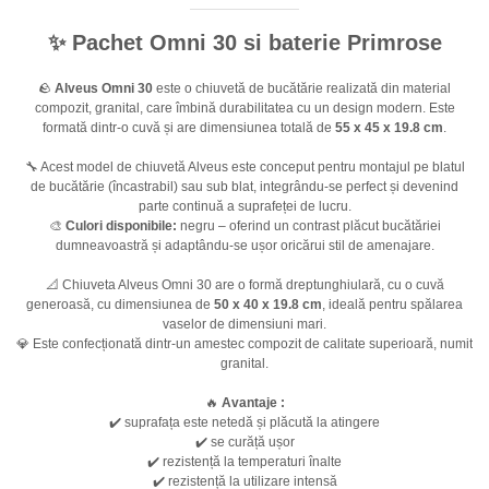
✨ Pachet Omni 30 si baterie Primrose
🪨
Alveus Omni 30
este o chiuvetă de bucătărie realizată din material
compozit, granital, care îmbină durabilitatea cu un design modern. Este
formată dintr-o cuvă și are dimensiunea totală de
55 x 45 x 19.8 cm
.
🔧 Acest model de chiuvetă Alveus este conceput pentru montajul pe blatul
de bucătărie (încastrabil) sau sub blat, integrându-se perfect și devenind
parte continuă a suprafeței de lucru.
🎨
Culori disponibile:
negru – oferind un contrast plăcut bucătăriei
dumneavoastră și adaptându-se ușor oricărui stil de amenajare.
📐 Chiuveta Alveus Omni 30 are o formă dreptunghiulară, cu o cuvă
generoasă, cu dimensiunea de
50 x 40 x 19.8 cm
, ideală pentru spălarea
vaselor de dimensiuni mari.
💎 Este confecționată dintr-un amestec compozit de calitate superioară, numit
granital.
🔥
Avantaje :
✔️ suprafața este netedă și plăcută la atingere
✔️ se curăță ușor
✔️ rezistență la temperaturi înalte
✔️ rezistență la utilizare intensă