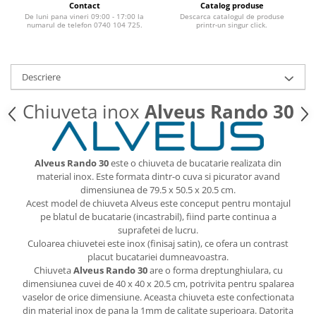
Contact
Catalog produse
De luni pana vineri 09:00 - 17:00 la
Descarca catalogul de produse
numarul de telefon 0740 104 725.
printr-un singur click.
Descriere
Chiuveta inox
Alveus Rando 30
Alveus Rando 30
este o chiuveta de bucatarie realizata din
material inox. Este formata dintr-o cuva si picurator avand
dimensiunea de 79.5 x 50.5 x 20.5 cm.
Acest model de chiuveta Alveus este conceput pentru montajul
pe blatul de bucatarie (incastrabil), fiind parte continua a
suprafetei de lucru.
Culoarea chiuvetei este inox (finisaj satin), ce ofera un contrast
placut bucatariei dumneavoastra.
Chiuveta
Alveus Rando 30
are o forma dreptunghiulara, cu
dimensiunea cuvei de 40 x 40 x 20.5 cm, potrivita pentru spalarea
vaselor de orice dimensiune. Aceasta chiuveta este confectionata
din material inox de pana la 1mm de calitate superioara. Datorita