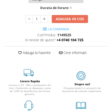
Durata de livrare:
1
ADAUGA IN COS
LA COMANDA
Cod Produs:
1149525
Ai nevoie de ajutor?
+4 0740 104 725
Adauga la Favorite
Cere informatii
Livrare Rapida
Despre noi!
Livrare in 24 - 48h a produselor din
stoc. Comenzile ce depasesc suma
Chiuvete,baterii si accesorii de
de 1200 lei beneficiaza de livrare
bucatarie de calitate superioara.
gratuita.