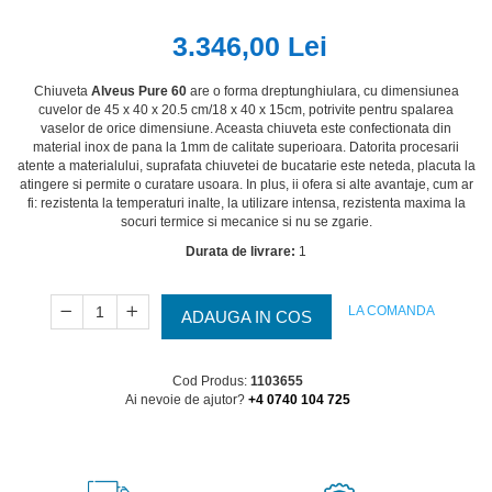
3.346,00 Lei
Chiuveta
Alveus Pure 60
are o forma dreptunghiulara, cu dimensiunea
cuvelor de 45 x 40 x 20.5 cm/18 x 40 x 15cm, potrivite pentru spalarea
vaselor de orice dimensiune. Aceasta chiuveta este confectionata din
material inox de pana la 1mm de calitate superioara. Datorita procesarii
atente a materialului, suprafata chiuvetei de bucatarie este neteda, placuta la
atingere si permite o curatare usoara. In plus, ii ofera si alte avantaje, cum ar
fi: rezistenta la temperaturi inalte, la utilizare intensa, rezistenta maxima la
socuri termice si mecanice si nu se zgarie.
Durata de livrare:
1
LA COMANDA
ADAUGA IN COS
Cod Produs:
1103655
Ai nevoie de ajutor?
+4 0740 104 725