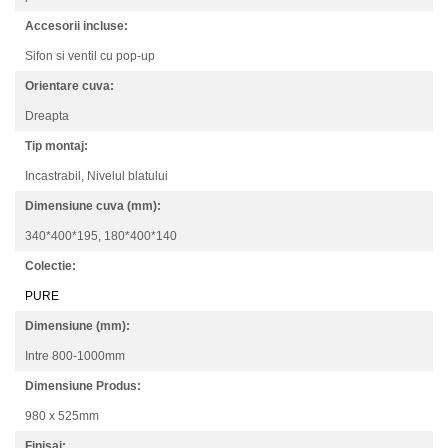
Accesorii incluse:
Sifon si ventil cu pop-up
Orientare cuva:
Dreapta
Tip montaj:
Incastrabil,
Nivelul blatului
Dimensiune cuva (mm):
340*400*195,
180*400*140
Colectie:
PURE
Dimensiune (mm):
Intre 800-1000mm
Dimensiune Produs:
980 x 525mm
Finisaj: