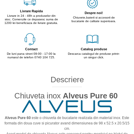
Livrare Rapida
Despre noi!
Livrare in 24 - 48h a produselor din
Chiuvete,baterii si accesorii de
stoc. Comenzile ce depasesc suma de
bucatarie de calitate superioara.
1200 lei beneficiaza de livrare gratuita.
Contact
Catalog produse
De luni pana vineri 09:00 - 17:00 la
Descarca catalogul de produse printr-
numarul de telefon 0740 104 725.
un singur click.
Descriere
Chiuveta inox
Alveus Pure 60
Alveus Pure 60
este o chiuveta de bucatarie realizata din material inox. Este
formata din doua cuve si picurator avand dimensiunea de 98 x 52.5 x 20.5/15
cm.
Acest model de chiuveta Alveus este conceput pentru montajul pe blatul de