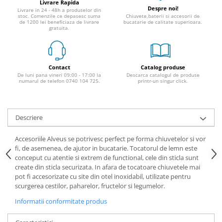
Livrare Rapida
Despre noi!
Livrare in 24 - 48h a produselor din
stoc. Comenzile ce depasesc suma
Chiuvete,baterii si accesorii de
de 1200 lei beneficiaza de livrare
bucatarie de calitate superioara.
gratuita.
Contact
Catalog produse
De luni pana vineri 09:00 - 17:00 la
Descarca catalogul de produse
numarul de telefon 0740 104 725.
printr-un singur click.
Descriere
Accesoriile Alveus se potrivesc perfect pe forma chiuvetelor si vor
fi, de asemenea, de ajutor in bucatarie. Tocatorul de lemn este
conceput cu atentie si extrem de functional, cele din sticla sunt
create din sticla securizata. In afara de tocatoare chiuvetele mai
pot fi accesorizate cu site din otel inoxidabil, utilizate pentru
scurgerea cestilor, paharelor, fructelor si legumelor.
Informatii conformitate produs