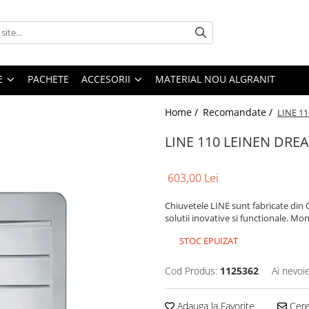
E
PACHETE
ACCESORII
MATERIAL NOU ALGRANIT
Home /
Recomandate /
LINE 1
LINE 110 LEINEN DRE
603,00 Lei
Chiuvetele LINE sunt fabricate din 
solutii inovative si functionale. Mon
STOC EPUIZAT
Cod Produs:
1125362
Ai nevoi
Adauga la Favorite
Cere 