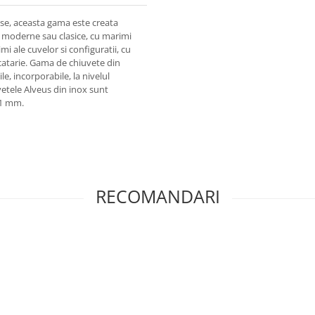
se, aceasta gama este creata
ii moderne sau clasice, cu marimi
imi ale cuvelor si configuratii, cu
catarie. Gama de chiuvete din
le, incorporabile, la nivelul
vetele Alveus din inox sunt
 1 mm.
RECOMANDARI