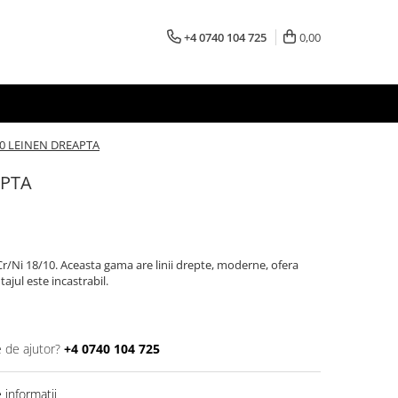
+4 0740 104 725
0,00
10 LEINEN DREAPTA
APTA
Cr/Ni 18/10. Aceasta gama are linii drepte, moderne, ofera
tajul este incastrabil.
e de ajutor?
+4 0740 104 725
informatii