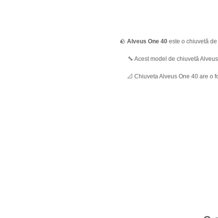
🪨
Alveus One 40
este o chiuvetă de 
🔧 Acest model de chiuvetă Alveus 
📐 Chiuveta Alveus One 40 are o 