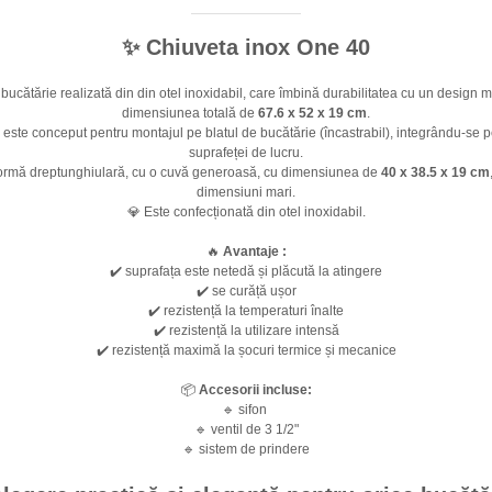
✨ Chiuveta inox One 40
bucătărie realizată din din otel inoxidabil, care îmbină durabilitatea cu un design 
dimensiunea totală de
67.6 x 52 x 19 cm
.
este conceput pentru montajul pe blatul de bucătărie (încastrabil), integrându-se p
suprafeței de lucru.
formă dreptunghiulară, cu o cuvă generoasă, cu dimensiunea de
40 x 38.5 x 19 cm
dimensiuni mari.
💎 Este confecționată din otel inoxidabil.
🔥
Avantaje :
✔️ suprafața este netedă și plăcută la atingere
✔️ se curăță ușor
✔️ rezistență la temperaturi înalte
✔️ rezistență la utilizare intensă
✔️ rezistență maximă la șocuri termice și mecanice
📦
Accesorii incluse:
🔹 sifon
🔹 ventil de 3 1/2"
🔹 sistem de prindere