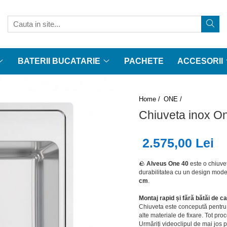
BATERII BUCATARIE
PACHETE
ACCESORII
Home /
ONE /
Chiuveta inox O
2.575,00 Lei
🪨
Alveus One 40
este o chiuvet
durabilitatea cu un design mode
cm
.
Montaj rapid și fără bătăi de c
Chiuveta este concepută pentru o
alte materiale de fixare. Tot pro
Urmăriți videoclipul de mai jos