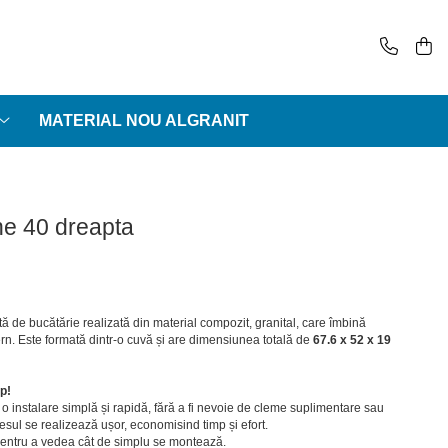
MATERIAL NOU ALGRANIT
ne 40 dreapta
ă de bucătărie realizată din material compozit, granital, care îmbină
rn. Este formată dintr-o cuvă și are dimensiunea totală de
67.6 x 52 x 19
ap!
 instalare simplă și rapidă, fără a fi nevoie de cleme suplimentare sau
cesul se realizează ușor, economisind timp și efort.
 pentru a vedea cât de simplu se montează.