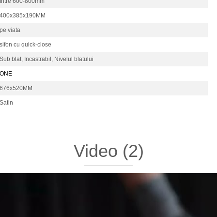
Intre 600-800mm
400x385x190MM
pe viata
sifon cu quick-close
Sub blat,
Incastrabil,
Nivelul blatului
ONE
676x520MM
Satin
Video
(2)