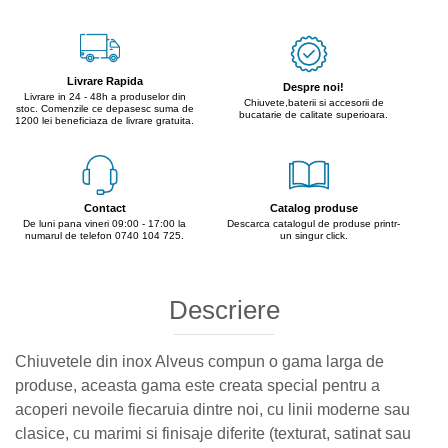
Livrare Rapida
Despre noi!
Livrare in 24 - 48h a produselor din
Chiuvete,baterii si accesorii de
stoc. Comenzile ce depasesc suma de
bucatarie de calitate superioara.
1200 lei beneficiaza de livrare gratuita.
Contact
Catalog produse
De luni pana vineri 09:00 - 17:00 la
Descarca catalogul de produse printr-
numarul de telefon 0740 104 725.
un singur click.
Descriere
Chiuvetele din inox Alveus compun o gama larga de
produse, aceasta gama este creata special pentru a
acoperi nevoile fiecaruia dintre noi, cu linii moderne sau
clasice, cu marimi si finisaje diferite (texturat, satinat sau