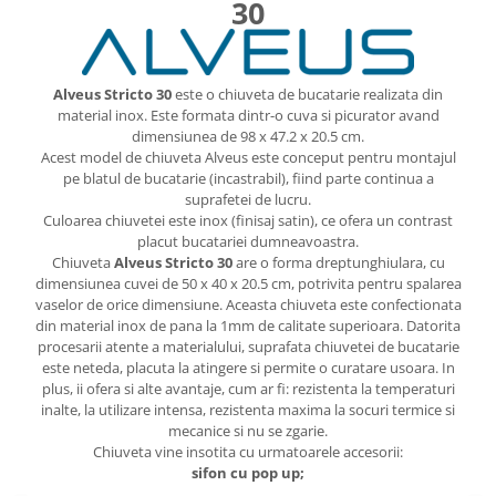
30
Alveus Stricto 30
este o chiuveta de bucatarie realizata din
material inox. Este formata dintr-o cuva si picurator avand
dimensiunea de 98 x 47.2 x 20.5 cm.
Acest model de chiuveta Alveus este conceput pentru montajul
pe blatul de bucatarie (incastrabil), fiind parte continua a
suprafetei de lucru.
Culoarea chiuvetei este inox (finisaj satin), ce ofera un contrast
placut bucatariei dumneavoastra.
Chiuveta
Alveus Stricto 30
are o forma dreptunghiulara, cu
dimensiunea cuvei de 50 x 40 x 20.5 cm, potrivita pentru spalarea
vaselor de orice dimensiune. Aceasta chiuveta este confectionata
din material inox de pana la 1mm de calitate superioara. Datorita
procesarii atente a materialului, suprafata chiuvetei de bucatarie
este neteda, placuta la atingere si permite o curatare usoara. In
plus, ii ofera si alte avantaje, cum ar fi: rezistenta la temperaturi
inalte, la utilizare intensa, rezistenta maxima la socuri termice si
mecanice si nu se zgarie.
Chiuveta vine insotita cu urmatoarele accesorii:
sifon cu pop up;