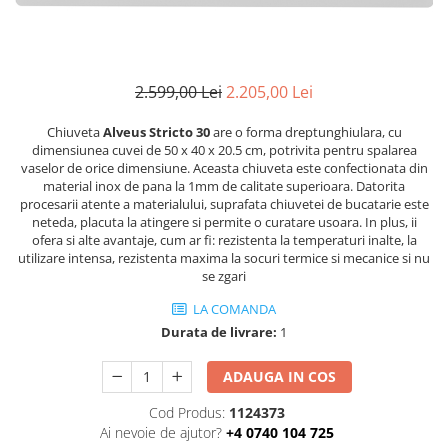
2.599,00 Lei
2.205,00 Lei
Chiuveta
Alveus Stricto 30
are o forma dreptunghiulara, cu
dimensiunea cuvei de 50 x 40 x 20.5 cm, potrivita pentru spalarea
vaselor de orice dimensiune. Aceasta chiuveta este confectionata din
material inox de pana la 1mm de calitate superioara. Datorita
procesarii atente a materialului, suprafata chiuvetei de bucatarie este
neteda, placuta la atingere si permite o curatare usoara. In plus, ii
ofera si alte avantaje, cum ar fi: rezistenta la temperaturi inalte, la
utilizare intensa, rezistenta maxima la socuri termice si mecanice si nu
se zgari
LA COMANDA
Durata de livrare:
1
ADAUGA IN COS
Cod Produs:
1124373
Ai nevoie de ajutor?
+4 0740 104 725