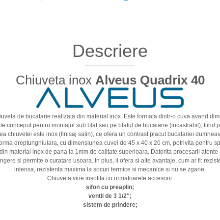
Descriere
Chiuveta inox
Alveus Quadrix 40
iuveta de bucatarie realizata din material inox. Este formata dintr-o cuva avand d
 conceput pentru montajul sub blat sau pe blatul de bucatarie (incastrabil), fiind p
a chiuvetei este inox (finisaj satin), ce ofera un contrast placut bucatariei dumnea
forma dreptunghiulara, cu dimensiunea cuvei de 45 x 40 x 20 cm, potrivita pentru s
in material inox de pana la 1mm de calitate superioara. Datorita procesarii atente 
gere si permite o curatare usoara. In plus, ii ofera si alte avantaje, cum ar fi: reziste
intensa, rezistenta maxima la socuri termice si mecanice si nu se zgarie.
Chiuveta vine insotita cu urmatoarele accesorii:
sifon cu preaplin;
ventil de 3 1/2″;
sistem de prindere;