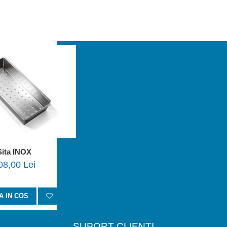
Sita INOX
08,00 Lei
 IN COS
SUPORT CLIENTI