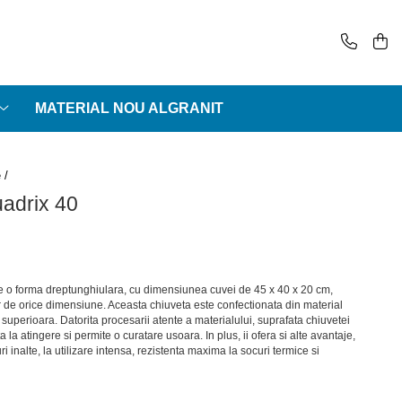
MATERIAL NOU ALGRANIT
e /
adrix 40
e o forma dreptunghiulara, cu dimensiunea cuvei de 45 x 40 x 20 cm,
r de orice dimensiune. Aceasta chiuveta este confectionata din material
superioara. Datorita procesarii atente a materialului, suprafata chiuvetei
 la atingere si permite o curatare usoara. In plus, ii ofera si alte avantaje,
ri inalte, la utilizare intensa, rezistenta maxima la socuri termice si