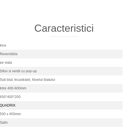
Caracteristici
Inox
Reversibila
pe viata
Sifon si ventil cu pop-up
Sub blat,
Incastrabil,
Nivelul blatului
Intre 400-600mm
450*400*200
QUADRIX
500 x 450mm
Satin