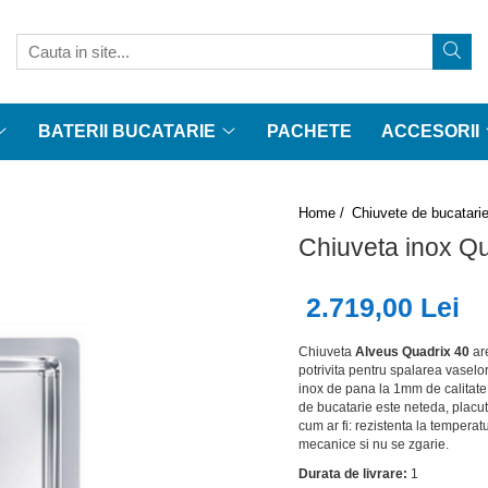
BATERII BUCATARIE
PACHETE
ACCESORII
Home /
Chiuvete de bucatari
Chiuveta inox Qu
2.719,00 Lei
Chiuveta
Alveus Quadrix 40
ar
potrivita pentru spalarea vaselo
inox de pana la 1mm de calitate 
de bucatarie este neteda, placuta
cum ar fi: rezistenta la temperatu
mecanice si nu se zgarie.
Durata de livrare:
1