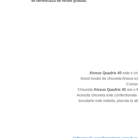
lei beneficiaza de livrare gratuita.
Alveus Quadrix 40
este o ch
Acest model de chiuveta Alveus este
Culoare
Chiuveta
Alveus Quadrix 40
are o 
Aceasta chiuveta este confectionata d
bucatarie este neteda, placuta la atin