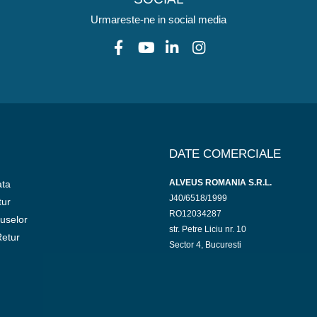
Urmareste-ne in social media
DATE COMERCIALE
ALVEUS ROMANIA S.R.L.
ata
J40/6518/1999
tur
RO12034287
uselor
str. Petre Liciu nr. 10
etur
Sector 4, Bucuresti