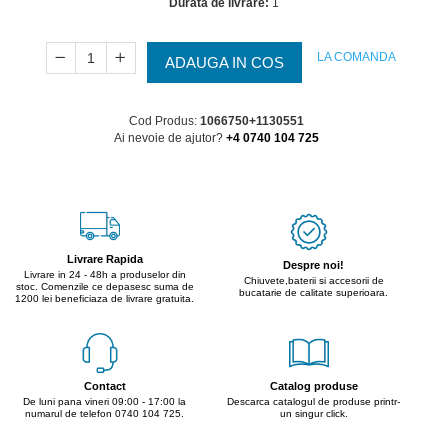
Durata de livrare:
1
LA COMANDA
ADAUGA IN COS
Cod Produs:
1066750+1130551
Ai nevoie de ajutor?
+4 0740 104 725
Livrare Rapida
Despre noi!
Livrare in 24 - 48h a produselor din
Chiuvete,baterii si accesorii de
stoc. Comenzile ce depasesc suma de
bucatarie de calitate superioara.
1200 lei beneficiaza de livrare gratuita.
Contact
Catalog produse
De luni pana vineri 09:00 - 17:00 la
Descarca catalogul de produse printr-
numarul de telefon 0740 104 725.
un singur click.