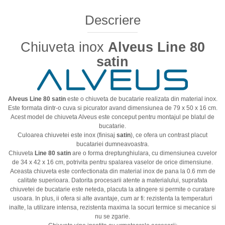
Descriere
Chiuveta inox
Alveus Line 80
satin
Alveus Line 80 satin
este o chiuveta de bucatarie realizata din material inox.
Este formata dintr-o cuva si picurator avand dimensiunea de 79 x 50 x 16 cm.
Acest model de chiuveta Alveus este conceput pentru montajul pe blatul de
bucatarie.
Culoarea chiuvetei este inox (finisaj
satin
), ce ofera un contrast placut
bucatariei dumneavoastra.
Chiuveta
Line 80 satin
are o forma dreptunghiulara, cu dimensiunea cuvelor
de 34 x 42 x 16 cm, potrivita pentru spalarea vaselor de orice dimensiune.
Aceasta chiuveta este confectionata din material inox de pana la 0.6 mm de
calitate superioara. Datorita procesarii atente a materialului, suprafata
chiuvetei de bucatarie este neteda, placuta la atingere si permite o curatare
usoara. In plus, ii ofera si alte avantaje, cum ar fi: rezistenta la temperaturi
inalte, la utilizare intensa, rezistenta maxima la socuri termice si mecanice si
nu se zgarie.