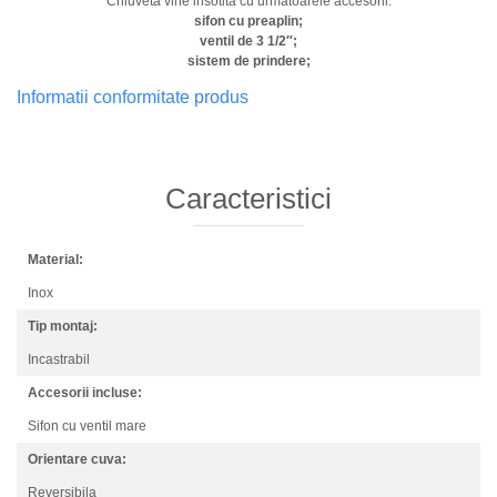
Chiuveta vine insotita cu urmatoarele accesorii:
sifon cu preaplin;
ventil de 3 1/2″;
sistem de prindere;
Informatii conformitate produs
Caracteristici
Material:
Inox
Tip montaj:
Incastrabil
Accesorii incluse:
Sifon cu ventil mare
Orientare cuva:
Reversibila