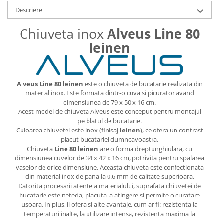
Descriere
Chiuveta inox
Alveus Line 80
leinen
Alveus Line 80 leinen
este o chiuveta de bucatarie realizata din
material inox. Este formata dintr-o cuva si picurator avand
dimensiunea de 79 x 50 x 16 cm.
Acest model de chiuveta Alveus este conceput pentru montajul
pe blatul de bucatarie.
Culoarea chiuvetei este inox (finisaj
leinen
), ce ofera un contrast
placut bucatariei dumneavoastra.
Chiuveta
Line 80 leinen
are o forma dreptunghiulara, cu
dimensiunea cuvelor de 34 x 42 x 16 cm, potrivita pentru spalarea
vaselor de orice dimensiune. Aceasta chiuveta este confectionata
din material inox de pana la 0.6 mm de calitate superioara.
Datorita procesarii atente a materialului, suprafata chiuvetei de
bucatarie este neteda, placuta la atingere si permite o curatare
usoara. In plus, ii ofera si alte avantaje, cum ar fi: rezistenta la
temperaturi inalte, la utilizare intensa, rezistenta maxima la