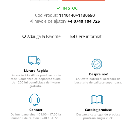
IN STOC
Cod Produs:
1110140+1130550
Ai nevoie de ajutor?
+4 0740 104 725
Adauga la Favorite
Cere informatii
Livrare Rapida
Despre noi!
Livrare in 24 - 48h a produselor din
stoc. Comenzile ce depasesc suma
Chiuvete,baterii si accesorii de
de 1200 lei beneficiaza de livrare
bucatarie de calitate superioara.
gratuita.
Contact
Catalog produse
De luni pana vineri 09:00 - 17:00 la
Descarca catalogul de produse
numarul de telefon 0740 104 725.
printr-un singur click.