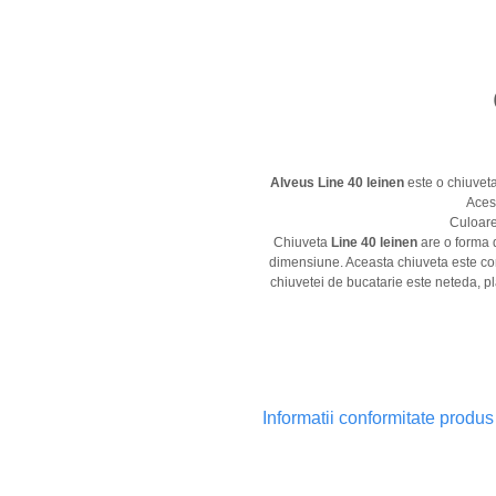
Alveus Line 40 leinen
este o chiuvet
Aces
Culoare
Chiuveta
Line 40 leinen
are o forma 
dimensiune. Aceasta chiuveta este conf
chiuvetei de bucatarie este neteda, plac
Informatii conformitate produs