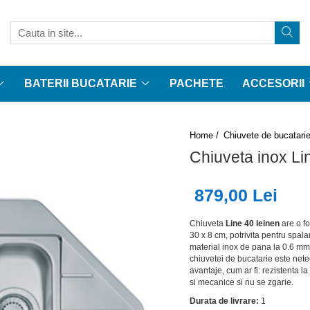
BATERII BUCATARIE
PACHETE
ACCESORII
Home /
Chiuvete de bucatari
Chiuveta inox Li
879,00 Lei
Chiuveta
Line 40 leinen
are o f
30 x 8 cm, potrivita pentru spal
material inox de pana la 0.6 mm 
chiuvetei de bucatarie este neted
avantaje, cum ar fi: rezistenta la
si mecanice si nu se zgarie.
Durata de livrare:
1