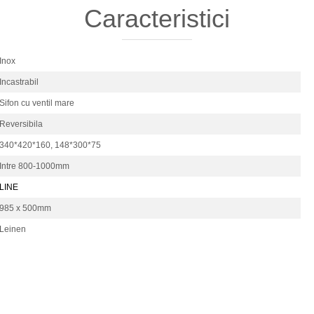
Caracteristici
Inox
Incastrabil
Sifon cu ventil mare
Reversibila
340*420*160,
148*300*75
Intre 800-1000mm
LINE
985 x 500mm
Leinen