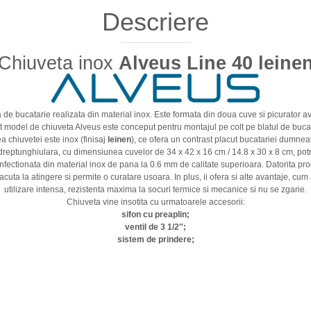
Descriere
Chiuveta inox
Alveus Line 40 leine
a de bucatarie realizata din material inox. Este formata din doua cuve si picurator
t model de chiuveta Alveus este conceput pentru montajul pe colt pe blatul de bucat
a chiuvetei este inox (finisaj
leinen
), ce ofera un contrast placut bucatariei dumnea
dreptunghiulara, cu dimensiunea cuvelor de 34 x 42 x 16 cm / 14.8 x 30 x 8 cm, potr
ectionata din material inox de pana la 0.6 mm de calitate superioara. Datorita proc
uta la atingere si permite o curatare usoara. In plus, ii ofera si alte avantaje, cum ar
utilizare intensa, rezistenta maxima la socuri termice si mecanice si nu se zgarie.
Chiuveta vine insotita cu urmatoarele accesorii:
sifon cu preaplin;
ventil de 3 1/2″;
sistem de prindere;