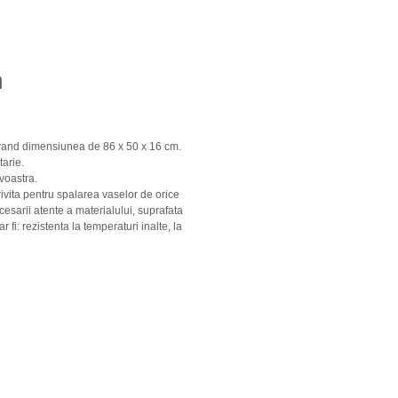
n
 avand dimensiunea de 86 x 50 x 16 cm.
arie.
voastra.
ivita pentru spalarea vaselor de orice
esarii atente a materialului, suprafata
 fi: rezistenta la temperaturi inalte, la