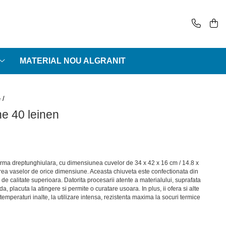
MATERIAL NOU ALGRANIT
e /
ne 40 leinen
orma dreptunghiulara, cu dimensiunea cuvelor de 34 x 42 x 16 cm / 14.8 x
area vaselor de orice dimensiune. Aceasta chiuveta este confectionata din
de calitate superioara. Datorita procesarii atente a materialului, suprafata
a, placuta la atingere si permite o curatare usoara. In plus, ii ofera si alte
 temperaturi inalte, la utilizare intensa, rezistenta maxima la socuri termice