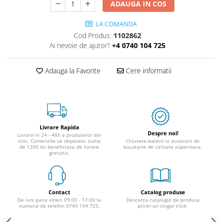
ADAUGA IN COS
LA COMANDA
Cod Produs:
1102862
Ai nevoie de ajutor?
+4 0740 104 725
Adauga la Favorite
Cere informatii
Livrare Rapida
Despre noi!
Livrare in 24 - 48h a produselor din
stoc. Comenzile ce depasesc suma
Chiuvete,baterii si accesorii de
de 1200 lei beneficiaza de livrare
bucatarie de calitate superioara.
gratuita.
Contact
Catalog produse
De luni pana vineri 09:00 - 17:00 la
Descarca catalogul de produse
numarul de telefon 0740 104 725.
printr-un singur click.