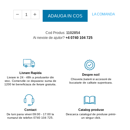
LA COMANDA
ADAUGA IN COS
Cod Produs:
1102854
Ai nevoie de ajutor?
+4 0740 104 725
Livrare Rapida
Despre noi!
Livrare in 24 - 48h a produselor din
Chiuvete,baterii si accesorii de
stoc. Comenzile ce depasesc suma de
bucatarie de calitate superioara.
1200 lei beneficiaza de livrare gratuita.
Contact
Catalog produse
De luni pana vineri 09:00 - 17:00 la
Descarca catalogul de produse printr-
numarul de telefon 0740 104 725.
un singur click.