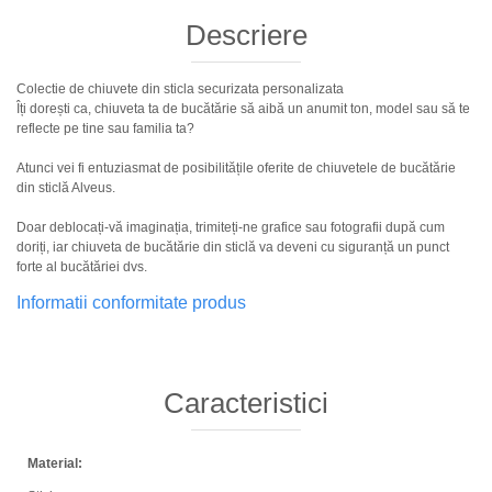
Descriere
Colectie de chiuvete din sticla securizata personalizata
Îți dorești ca, chiuveta ta de bucătărie să aibă un anumit ton, model sau să te
reflecte pe tine sau familia ta?
Atunci vei fi entuziasmat de posibilitățile oferite de chiuvetele de bucătărie
din sticlă Alveus.
Doar deblocați-vă imaginația, trimiteți-ne grafice sau fotografii după cum
doriți, iar chiuveta de bucătărie din sticlă va deveni cu siguranță un punct
forte al bucătăriei dvs.
Informatii conformitate produs
Caracteristici
Material: