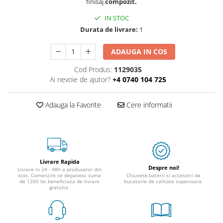
finisaj
compozit.
IN STOC
Durata de livrare:
1
ADAUGA IN COS
Cod Produs:
1129035
Ai nevoie de ajutor?
+4 0740 104 725
Adauga la Favorite
Cere informatii
Livrare Rapida
Despre noi!
Livrare in 24 - 48h a produselor din
stoc. Comenzile ce depasesc suma
Chiuvete,baterii si accesorii de
de 1200 lei beneficiaza de livrare
bucatarie de calitate superioara.
gratuita.