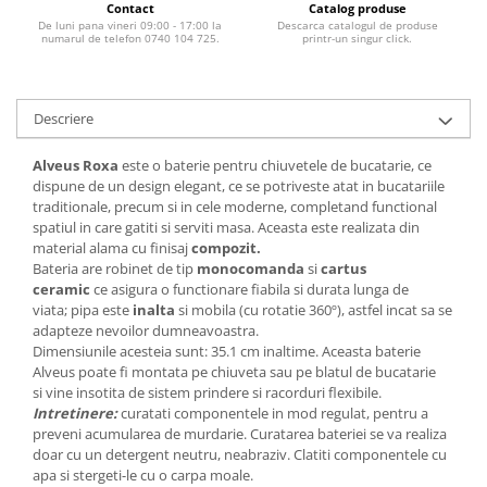
Contact
Catalog produse
De luni pana vineri 09:00 - 17:00 la
Descarca catalogul de produse
numarul de telefon 0740 104 725.
printr-un singur click.
Descriere
Alveus Roxa
este o baterie pentru chiuvetele de bucatarie, ce
dispune de un design elegant, ce se potriveste atat in bucatariile
traditionale, precum si in cele moderne, completand functional
spatiul in care gatiti si serviti masa. Aceasta este realizata din
material alama cu finisaj
compozit.
Bateria are robinet de tip
monocomanda
si
cartus
ceramic
ce asigura o functionare fiabila si durata lunga de
viata; pipa este
inalta
si mobila (cu rotatie 360º), astfel incat sa se
adapteze nevoilor dumneavoastra.
Dimensiunile acesteia sunt: 35.1 cm inaltime. Aceasta baterie
Alveus poate fi montata pe chiuveta sau pe blatul de bucatarie
si vine insotita de sistem prindere si racorduri flexibile.
Intretinere:
curatati componentele in mod regulat, pentru a
preveni acumularea de murdarie. Curatarea bateriei se va realiza
doar cu un detergent neutru, neabraziv. Clatiti componentele cu
apa si stergeti-le cu o carpa moale.