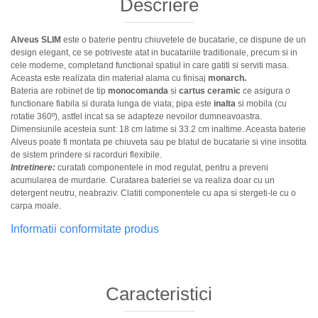
Descriere
Alveus SLIM
este o baterie pentru chiuvetele de bucatarie, ce dispune de un
design elegant, ce se potriveste atat in bucatariile traditionale, precum si in
cele moderne, completand functional spatiul in care gatiti si serviti masa.
Aceasta este realizata din material alama cu finisaj
monarch.
Bateria are robinet de tip
monocomanda
si
cartus ceramic
ce asigura o
functionare fiabila si durata lunga de viata; pipa este
inalta
si mobila (cu
rotatie 360º), astfel incat sa se adapteze nevoilor dumneavoastra.
Dimensiunile acesteia sunt: 18 cm latime si 33.2 cm inaltime. Aceasta baterie
Alveus poate fi montata pe chiuveta sau pe blatul de bucatarie si vine insotita
de sistem prindere si racorduri flexibile.
Intretinere:
curatati componentele in mod regulat, pentru a preveni
acumularea de murdarie. Curatarea bateriei se va realiza doar cu un
detergent neutru, neabraziv. Clatiti componentele cu apa si stergeti-le cu o
carpa moale.
Informatii conformitate produs
Caracteristici