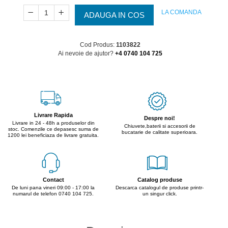
LA COMANDA
ADAUGA IN COS
Cod Produs:
1103822
Ai nevoie de ajutor?
+4 0740 104 725
Livrare Rapida
Despre noi!
Livrare in 24 - 48h a produselor din
Chiuvete,baterii si accesorii de
stoc. Comenzile ce depasesc suma de
bucatarie de calitate superioara.
1200 lei beneficiaza de livrare gratuita.
Contact
Catalog produse
De luni pana vineri 09:00 - 17:00 la
Descarca catalogul de produse printr-
numarul de telefon 0740 104 725.
un singur click.