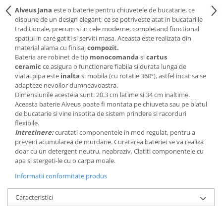
Alveus Jana
este o baterie pentru chiuvetele de bucatarie, ce
dispune de un design elegant, ce se potriveste atat in bucatariile
traditionale, precum si in cele moderne, completand functional
spatiul in care gatiti si serviti masa. Aceasta este realizata din
material alama cu finisaj
compozit.
Bateria are robinet de tip
monocomanda
si
cartus
ceramic
ce asigura o functionare fiabila si durata lunga de
viata; pipa este
inalta
si mobila (cu rotatie 360º), astfel incat sa se
adapteze nevoilor dumneavoastra.
Dimensiunile acesteia sunt: 20.3 cm latime si 34 cm inaltime.
Aceasta baterie Alveus poate fi montata pe chiuveta sau pe blatul
de bucatarie si vine insotita de sistem prindere si racorduri
flexibile.
Intretinere:
curatati componentele in mod regulat, pentru a
preveni acumularea de murdarie. Curatarea bateriei se va realiza
doar cu un detergent neutru, neabraziv. Clatiti componentele cu
apa si stergeti-le cu o carpa moale.
Informatii conformitate produs
Caracteristici