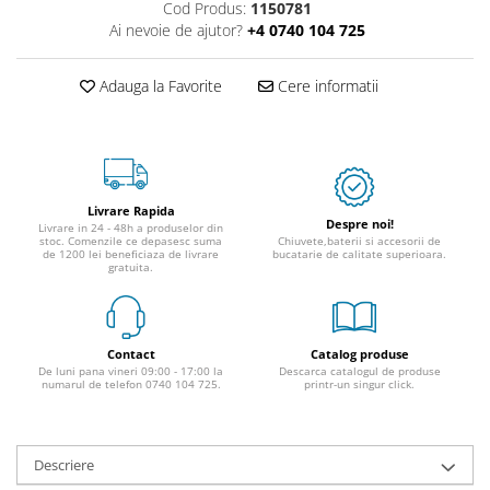
Cod Produs:
1150781
Ai nevoie de ajutor?
+4 0740 104 725
Adauga la Favorite
Cere informatii
Livrare Rapida
Despre noi!
Livrare in 24 - 48h a produselor din
stoc. Comenzile ce depasesc suma
Chiuvete,baterii si accesorii de
de 1200 lei beneficiaza de livrare
bucatarie de calitate superioara.
gratuita.
Contact
Catalog produse
De luni pana vineri 09:00 - 17:00 la
Descarca catalogul de produse
numarul de telefon 0740 104 725.
printr-un singur click.
Descriere