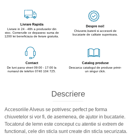
Livrare Rapida
Despre noi!
Livrare in 24 - 48h a produselor din
Chiuvete,baterii si accesorii de
stoc. Comenzile ce depasesc suma de
bucatarie de calitate superioara.
1200 lei beneficiaza de livrare gratuita.
Contact
Catalog produse
De luni pana vineri 09:00 - 17:00 la
Descarca catalogul de produse printr-
numarul de telefon 0740 104 725.
un singur click.
Descriere
Accesoriile Alveus se potrivesc perfect pe forma
chiuvetelor si vor fi, de asemenea, de ajutor in bucatarie.
Tocatorul de lemn este conceput cu atentie si extrem de
functional, cele din sticla sunt create din sticla securizata.